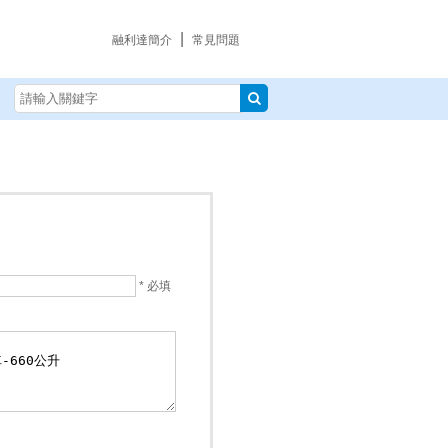
|
融利達簡介
常見問題
* 必填