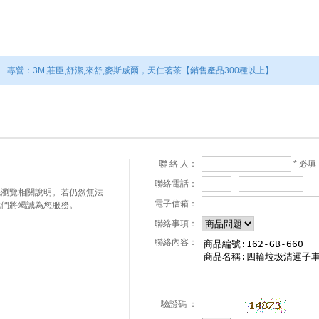
專營：麥迪康 丁腈手套、工業手套、口罩、隔離衣
專營：3M,莊臣,舒潔,來舒,麥斯威爾，天仁茗茶【銷售產品300種以上】
* 必填
聯 絡 人：
-
聯絡電話：
先瀏覽相關說明。若仍然無法
電子信箱：
我們將竭誠為您服務。
聯絡事項：
聯絡內容：
驗證碼
：