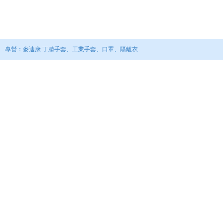
專營：3M,莊臣,舒潔,來舒,麥斯威爾，天仁茗茶【銷售產品300種以上】
專營：麥迪康 丁腈手套、工業手套、口罩、隔離衣