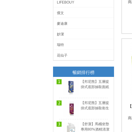
商
LIFEBOUY
傑文
麥迪康
妙潔
瑞特
花仙子
暢銷排行榜
【邦尼熊】五層提
掛式底部抽取面紙
(1750張*12包/箱)
【邦尼熊】五層提
【
掛式底部抽取衛生
紙(1600張*12包/
商
箱)
【舒潔】馬桶坐墊
專用80%酒精清潔