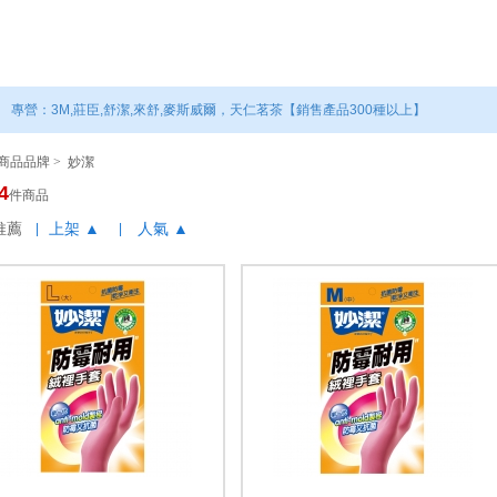
專營：麥迪康 丁腈手套、工業手套、口罩、隔離衣
專營：3M,莊臣,舒潔,來舒,麥斯威爾，天仁茗茶【銷售產品300種以上】
商品品牌
>
妙潔
4
件商品
推薦
上架 ▲
人氣 ▲
|
|