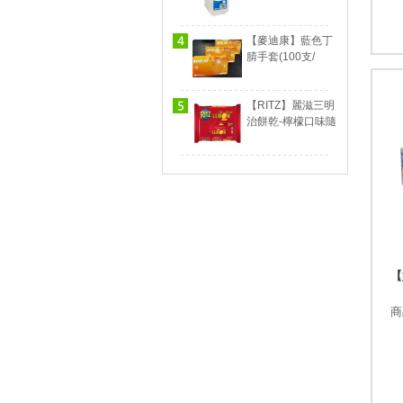
液 (1000ml×6瓶/
箱)
【麥迪康】藍色丁
腈手套(100支/
盒,10盒/箱)
【RITZ】麗滋三明
治餅乾-檸檬口味隨
手包 (9條*12盒/箱)
【
商