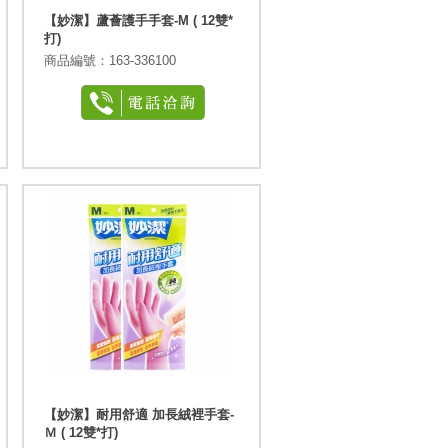
【妙潔】蘆薈護手手套-M ( 12雙*
打)
商品編號：163-336100
【妙潔】耐用舒適 加長絨裡手套-
Ｍ ( 12雙*打)