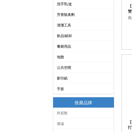
洗手乳/盒
【
雙
芳香除臭劑
商
清潔工具
飲品/紙杯
餐廚用品
地墊
公共空間
影印紙
手套
推薦品牌
邦尼熊
【
億滋
打