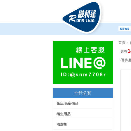
首頁
>
1
共有
優先
全館分類
飯店/民宿備品
衛生用品
清潔劑